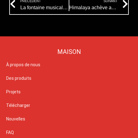
PRÉCÉDENT
SUIVANT
La fontaine musicale de l’Himalaya brillera à la 137e Foire de Canton
Himalaya achève avec succès son projet de fontaine musicale en Irak, démontrant la puissance de la fabrication intelligente chinoise
MAISON
À propos de nous
Des produits
Projets
Télécharger
Nouvelles
FAQ