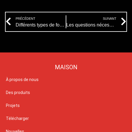
Prev
N
PRÉCÉDENT
SUIVANT
Différents types de fontaines
Les questions nécessitant une attention particulière lors de la construction d’une fontaine musicale
MAISON
À propos de nous
Des produits
Projets
Télécharger
Nouvelles