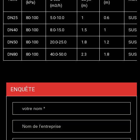
(kPa)
(m)
(m3/h)
(m)
DN25
80-100
5.0-10.0
1
0.6
SUS3
DN40
80-100
8.0-15.0
1.5
1
SUS3
DN50
80-100
20.0-25.0
1.8
1.2
SUS3
DN80
80-100
40.0-50.0
2.3
1.8
SUS3
ENQUÊTE