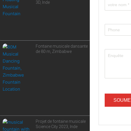
3D, Inde
Fontaine musicale dansante
de 80 m, Zimbabwe
Projet de fontaine musicale
Science City 2023, Inde