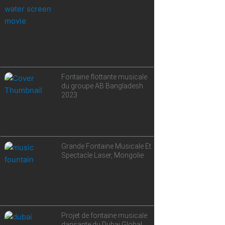
Fontaine flottante musicale
du groupe AB Bangladesh
2023
Grande Fontaine Musicale Et
Spectacle Laser, Mongolie
Projet de fontaine musicale
dansante du Dubai Global