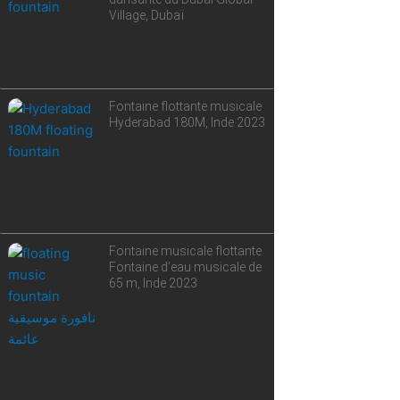
Village, Dubaï
Fontaine flottante musicale
Hyderabad 180M, Inde 2023
Fontaine musicale flottante
Fontaine d’eau musicale de
65 m, Inde 2023