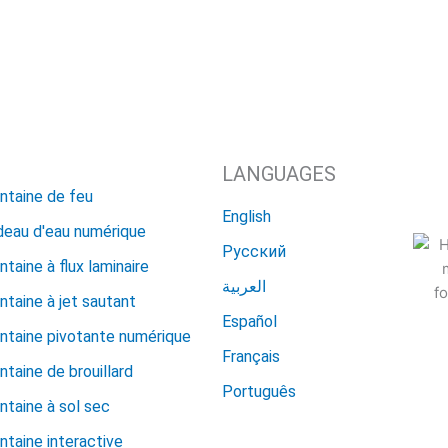
LANGUAGES
ntaine de feu
English
deau d'eau numérique
Русский
ntaine à flux laminaire
العربية
ntaine à jet sautant
Español
ntaine pivotante numérique
Français
ntaine de brouillard
Português
I
ntaine à sol sec
ntaine interactive