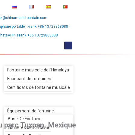
nk@chinamusicfountain.com
éphone portable : Frank +86 13723868088
hatsAPP : Frank +86 13723868088
HOME
À PROPOS DE NOUS
Fontaine musicale de l’Himalaya
Fabricant de fontaines
Certificats de fontaine musicale
DES PRODUITS
Équipement de fontaine
Buse De Fontaine
du parc Tuxpan, Mexique
Lumières de fontaine