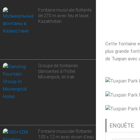
Fontaine musicale flottante
de 270 m avec feu et laser,
Kazakhstan
Cette fontaine e
plus grande font
de Tuxpan avec u
Groupe de fontaines
dansantes à l’hôtel
Movenpick, en Irak
ENQUÊTE
Fontaine musicale flottante
100 x 12 m avec écran d’eau